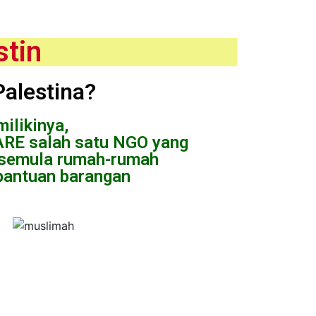
stin
Palestina?
ilikinya,
ARE salah satu NGO yang
 semula rumah-rumah
bantuan barangan