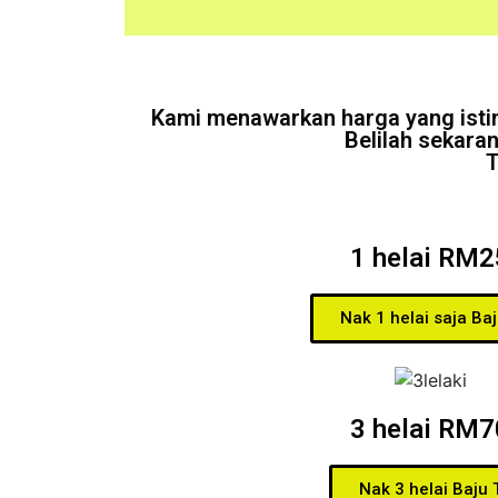
Kami menawarkan harga yang istim
Belilah sekara
T
1 helai RM2
Nak 1 helai saja Baj
3 helai RM7
Nak 3 helai Baju 