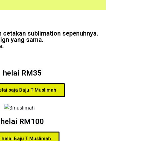
n cetakan sublimation sepenuhnya.
sign yang sama.
a.
1 helai RM35
elai saja Baju T Muslimah
 helai RM100
 helai Baju T Muslimah