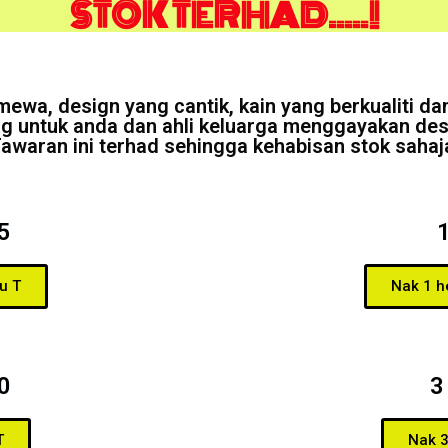
STOK TERHAD.....!
ewa, design yang cantik, kain yang berkualiti da
ng untuk anda dan ahli keluarga menggayakan de
awaran ini terhad sehingga kehabisan stok sahaj
5
u T
Nak 1 h
0
3
T
Nak 3